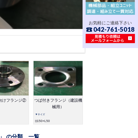
お気軽にご連絡下さい
042-761-5018
向けフランジ②
つば付きフランジ（建設機
械用）
▼サイズ
□150×L50
 」 の分類 一覧