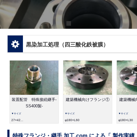
黒染加工処理（四三酸化鉄被膜）
装置配管 特殊接続継手-
建築機械向けフランジ①
建築機械
SS400製-
▼サイズ
▼サイズ
▼サイズ
27×42...
φ180×L60
φ180×L30
特殊フランジ・継手 加工.com による「 製作実績