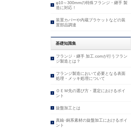
φ10～300mmの特殊フランジ・継手 製
造に対応！
装置カバーや内蔵ブラケットなどの装
置部品調達
基礎知識集
フランジ・継手 加工.comが行うフラン
ジ製造とは？
フランジ製造において必要となる表面
処理・メッキ処理について
ＯＥＭ先の選び方・選定におけるポイ
ント
旋盤加工とは
真鍮･銅系素材の旋盤加工におけるポイ
ント