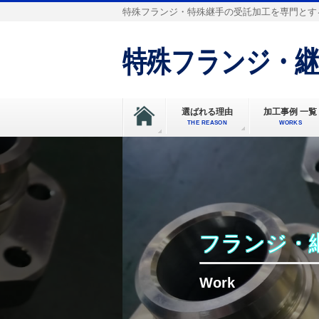
特殊フランジ・特殊継手の受託加工を専門とす
特殊フランジ・継
選ばれる理由
加工事例 一覧
THE REASON
WORKS
フランジ・継
Work