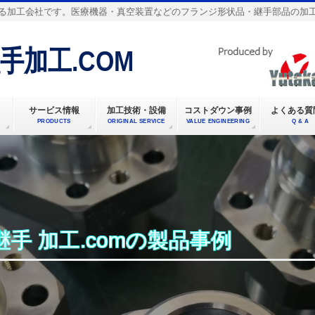
る加工会社です。医療機器・真空装置などのフランジ形状品・継手部品の加
手加工.COM
サービス情報
加工技術・設備
コストダウン事例
よくある質
PRODUCTS
ORIGINAL SERVICE
VALUE ENGINEERING
Q & A
手 加工.comの製品事例