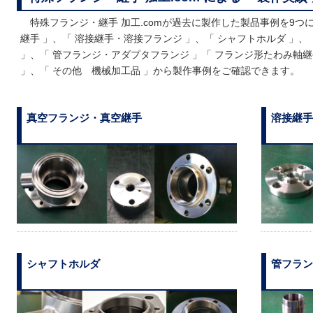
特殊フランジ・継手 加工.comが過去に製作した製品事例を9つ
継手 」、「 溶接継手・溶接フランジ 」、「 シャフトホルダ 」、
」、「 管フランジ・アダプタフランジ 」「 フランジ形たわみ軸継
」、「 その他 機械加工品 」から製作事例をご確認できます。
真空フランジ・真空継手
溶接継手
シャフトホルダ
管フラン