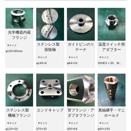
光学機器内蔵
フランジ
ステンレス製
ガイドピンのリ
温度スイッチ用
▼サイズ
面陰極
テーナ
アダプター
φ130×85mm
▼サイズ
▼サイズ
▼サイズ
φ146×9
φ84×24
30HEXｘ30、M...
ステンレス製
エンドキャップ
管フランジ・ア
真鍮継手・マニ
機械フランジ
ダプタフランジ
ホールド
▼サイズ
▼サイズ
▼サイズ
▼サイズ
φ120×20
□70×35
□55×64
φ50×155