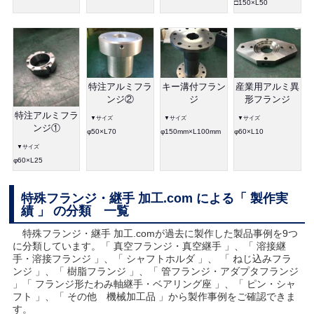
□150×L50
特注アルミフラ
キー溝付フラン
産業用アルミ異
ンジ②
ジ
形フランジ
特注アルミフラ
▼サイズ
▼サイズ
▼サイズ
ンジ①
φ50×L70
φ150mm×L100mm
φ60×L10
▼サイズ
φ60×L25
特殊フランジ・継手 加工.com による「 製作実
績 」 の分類 一覧
特殊フランジ・継手 加工.comが過去に製作した製品事例を9つ
に分類しています。「 真空フランジ・真空継手 」、「 溶接継
手・溶接フランジ 」、「 シャフトホルダ 」、 「 ねじ込みフラ
ンジ 」、「 樹脂フランジ 」、「 管フランジ・アダプタフランジ
」「 フランジ形たわみ軸継手・ベアリング座 」、「 ピン・シャ
フト 」、「 その他 機械加工品 」から製作事例をご確認できま
す。