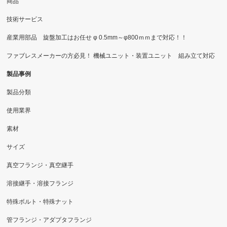
商品
技術サービス
産業用部品 旋盤加工はお任せ φ 0.5mm～φ800ｍｍまで対応！！
ファブレスメーカーの方必見！ 機械ユニット・装置ユニット 組み立て対応
製品事例
製品分類
使用業界
素材
サイズ
真空フランジ・真空継手
溶接継手・溶接フランジ
特殊ボルト・特殊ナット
管フランジ・アダプタフランジ