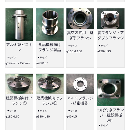
真空装置用 継
管フランジ・ア
ぎ手フランジ
ダプタフランジ
アルミ製ピスト
食品機械向け
▼サイズ
▼サイズ
ン
フランジ製品
φ150×L100
φ130×L93
▼サイズ
▼サイズ
φ142mmｘ278mm
φ90×107
建築機械向けフ
建築機械向けフ
アルミフランジ
ランジ①
ランジ②
（精密機器）
つば付きフラン
▼サイズ
▼サイズ
▼サイズ
ジ（建設機械
φ180×L60
φ180×L30
φ40×L5
用）
▼サイズ