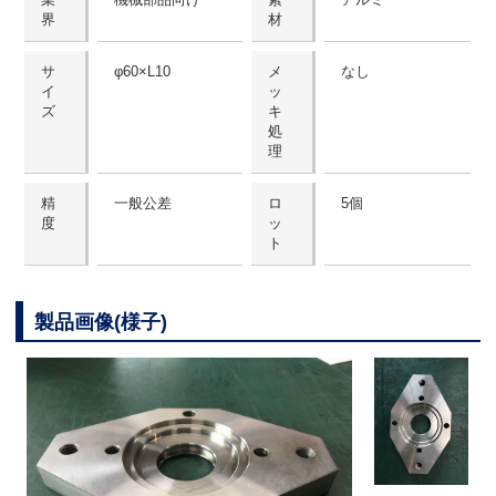
界
材
サ
φ60×L10
メ
なし
イ
ッ
ズ
キ
処
理
精
一般公差
ロ
5個
度
ッ
ト
製品画像(様子)