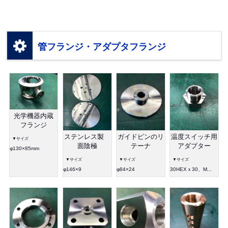
管フランジ・アダプタフランジ
光学機器内蔵
フランジ
ステンレス製
ガイドピンのリ
温度スイッチ用
▼サイズ
面陰極
テーナ
アダプター
φ130×85mm
▼サイズ
▼サイズ
▼サイズ
φ146×9
φ84×24
30HEXｘ30、M...