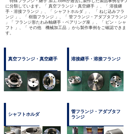
特殊フランジ・継手 加工.comが過去に製作した製品事例を9つ
に分類しています。「 真空フランジ・真空継手 」、「 溶接継
手・溶接フランジ 」、「 シャフトホルダ 」、 「 ねじ込みフラ
ンジ 」、「 樹脂フランジ 」、「 管フランジ・アダプタフランジ
」「 フランジ形たわみ軸継手・ベアリング座 」、「 ピン・シャ
フト 」、「 その他 機械加工品 」から製作事例をご確認できま
す。
真空フランジ・真空継手
溶接継手・溶接フランジ
管フランジ・アダプタフ
シャフトホルダ
ランジ