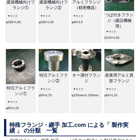
建築機械向けフ
建築機械向けフ
アルミフランジ
ランジ①
ランジ②
（精密機器）
つば付きフラン
▼サイズ
▼サイズ
▼サイズ
ジ（建設機械
φ180×L60
φ180×L30
φ40×L5
用）
▼サイズ
□150×L50
特注アルミフラ
キー溝付フラン
産業用アルミ異
ンジ②
ジ
形フランジ
特注アルミフラ
▼サイズ
▼サイズ
▼サイズ
ンジ①
φ50×L70
φ150mm×L100mm
φ60×L10
▼サイズ
φ60×L25
特殊フランジ・継手 加工.com による「 製作実
績 」 の分類 一覧