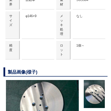
界
材
サ
φ146×9
メ
なし
イ
ッ
ズ
キ
処
理
精
ロ
1個～
度
ッ
ト
製品画像(様子)