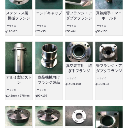
ステンレス製
エンドキャップ
管フランジ・ア
真鍮継手・マニ
機械フランジ
ダプタフランジ
ホールド
▼サイズ
▼サイズ
▼サイズ
▼サイズ
φ120×20
□70×35
□55×64
φ50×155
真空装置用 継
管フランジ・ア
ぎ手フランジ
ダプタフランジ
アルミ製ピスト
食品機械向け
▼サイズ
▼サイズ
ン
フランジ製品
φ150×L100
φ130×L93
▼サイズ
▼サイズ
φ142mmｘ278mm
φ90×107